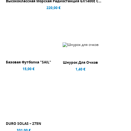
Высококлассная Морская Радиостанция GX1400E С...
220,00 €
Базовая Футболка "SAIL"
Шнурок Для Очков
15,00 €
1,40 €
DURO SOLAS – 275N
331,00 €