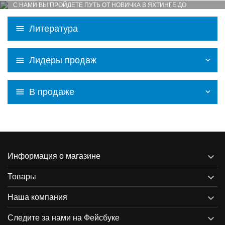
С НАМИ ВЫ ПРОЙДЕТЕ ПУТЬ ОТ НОВИЧКА В ЯХТИНГЕ ДО
ИНСТРУКТОРА
КНИГА "ШКИПЕР" БОГДАНА БРОДОВСКИ В ПОДАРОК
Литература
ПРАВА И ЛИЦЕНЗИИ МЕЖДУНАРОДНОГО УРОВНЯ ISSA
Лидеры продаж
В продаже

Информация о магазине

Товары

Наша компания

Следите за нами на Фейсбуке