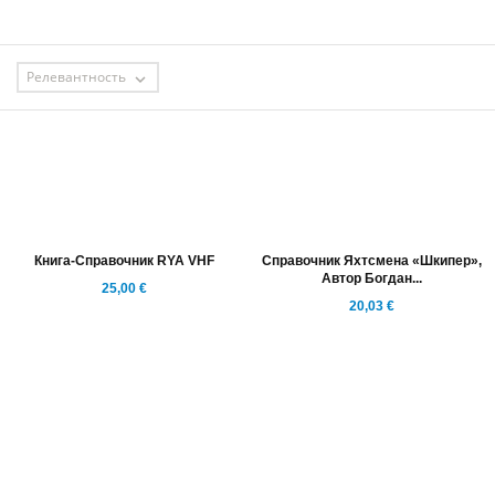
Релевантность

Книга-Справочник RYA VHF
Справочник Яхтсмена «Шкипер»,
Автор Богдан...
25,00 €
20,03 €