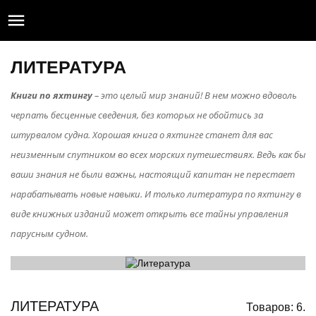

ЛИТЕРАТУРА
Книги по яхтингу
– это целый мир знаний! В нем можно вдоволь
черпать бесценные сведения, без которых не обойтись за
штурвалом судна. Хорошая книга о яхтинге станет для вас
неизменным спутником во всех морских путешествиях. Ведь как бы
ваши знания не были важны, настоящий капитан не перестает
нарабатывать новые навыки. И только литература по яхтингу в
виде книжных изданий может открыть все тайны управления
парусным судном.
ЛИТЕРАТУРА
Товаров: 6.