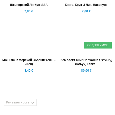
Шкиперский Логбук ISSA
Книга. Круз И Лис. Накануне
7,80 €
7,00 €
СОДЕРЖИМОЕ
МАТЕЛОТ: Морской Сборник (2019-
Комплект Книг Навчання Яхтингу,
2020)
Логбук, Кепка...
8,40 €
80,00 €
Релевантность

ЯХТЕННАЯ ШКОЛА BB YACHTING
ПОЛНЫЙ КУРС ОБУЧЕНИЯ УПРАВЛЕНИЮ ЯХТОЙ ПАРУСНОЙ И
МОТОРНОЙ