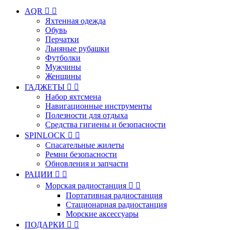
AQR


Яхтенная одежда
Обувь
Перчатки
Льняные рубашки
Футболки
Мужчины
Женщины
ГАДЖЕТЫ


Набор яхтсмена
Навигационные инструменты
Полезности для отдыха
Средства гигиены и безопасности
SPINLOCK


Спасательные жилеты
Ремни безопасности
Обновления и запчасти
РАЦИИ


Морская радиостанция


Портативная радиостанция
Стационарная радиостанция
Морские аксессуары
ПОДАРКИ

