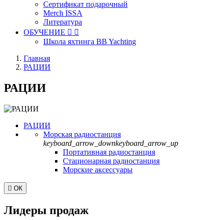
Сертификат подарочный
Merch ISSA
Литература
ОБУЧЕНИЕ


Школа яхтинга BB Yachting
Главная
РАЦИИ
РАЦИИ
РАЦИИ
Морская радиостанция
keyboard_arrow_down
keyboard_arrow_up
Портативная радиостанция
Стационарная радиостанция
Морские аксессуары

ОК
Лидеры продаж