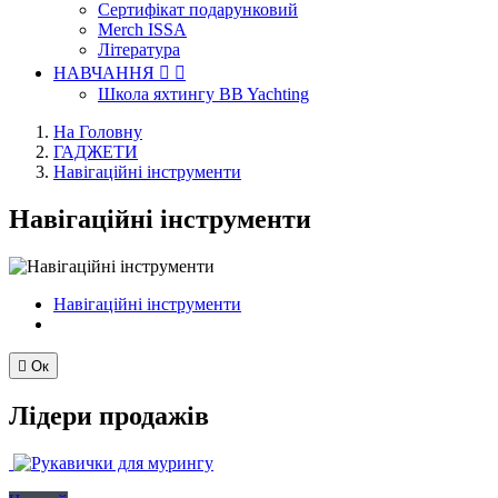
Сертифікат подарунковий
Merch ISSA
Література
НАВЧАННЯ


Школа яхтингу BB Yachting
На Головну
ГАДЖЕТИ
Навігаційні інструменти
Навігаційні інструменти
Навігаційні інструменти

Ок
Лідери продажів