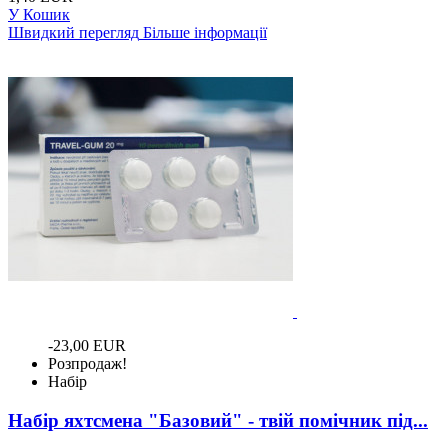
У Кошик
Швидкий перегляд
Більше інформації
-23,00 EUR
Розпродаж!
Набір
Набір яхтсмена "Базовий" - твій помічник під...