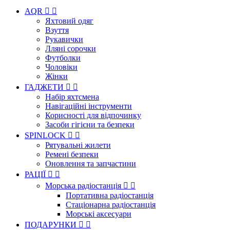
AQR


Яхтовий одяг
Взуття
Рукавички
Лляні сорочки
Футболки
Чоловіки
Жінки
ГАДЖЕТИ


Набір яхтсмена
Навігаційні інструменти
Корисності для відпочинку
Засоби гігієни та безпеки
SPINLOCK


Рятувальні жилети
Ремені безпеки
Оновлення та запчастини
РАЦІЇ


Морська радіостанція


Портативна радіостанція
Стаціонарна радіостанція
Морські аксесуари
ПОДАРУНКИ

